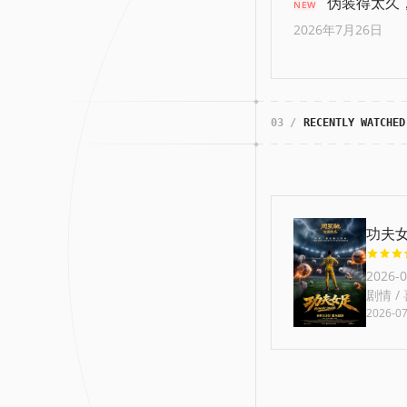
伪装得太久
NEW
2026年7月26日
03 /
RECENTLY WATCHED
功夫
2026-
剧情 / 
迪丽热巴
2026-07
更多