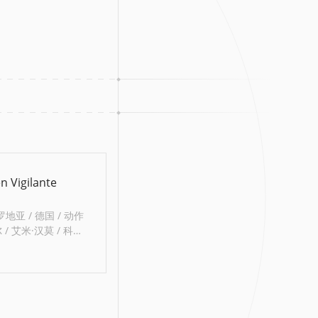
 Vigilante
 克罗地亚 / 德国 / 动作
尔 / 艾米·汉莫 / 科斯
杰明·施诺 / 维叶克斯
 Dimic Rakar / 更