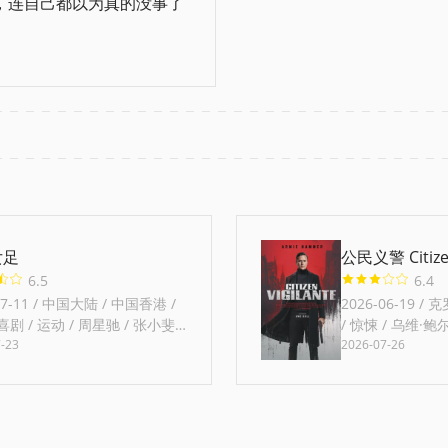
，连自己都以为真的没事了
女足
公民义警 Citizen
6.5
6.4
07-11 / 中国大陆 / 中国香港 /
2026-06-19 /
喜剧 / 运动 / 周星驰 / 张小斐 /
/ 惊悚 / 乌维·鲍
 / 张艺兴 / 刘嘉玲 / 佐藤健 /
-23
塔斯·曼迪勒 / 本
2026-07-26
拉维·卡图汀 / Dora
多