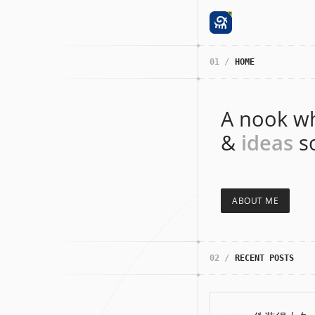
01 /
HOME
A nook w
&
ideas
s
ABOUT ME
02 /
RECENT POSTS