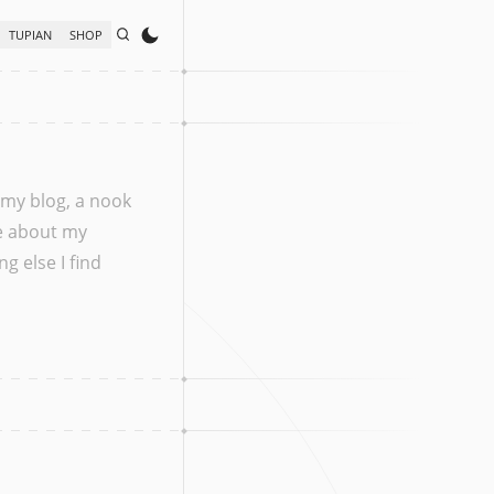
TUPIAN
SHOP
my blog, a nook
te about my
g else I find