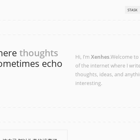
STASK
here
thoughts
Hi, I’m
Xenhes
.Welcome to 
ometimes echo
of the internet where I wri
thoughts, ideas, and anythin
interesting.